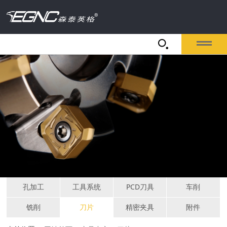
孔加工
工具系统
PCD刀具
车削
铣削
刀片
精密夹具
附件