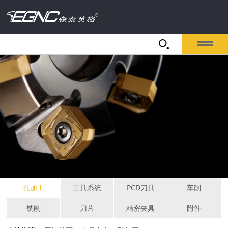
孔加工
工具系统
PCD刀具
车削
铣削
刀片
精密夹具
附件