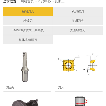
当前位置 ：
网站首页
>
产品中心
>
孔加工
钻削刀具
双刃镗刀
精镗刀
微调刀夹
TMG21模块式工具系统
大直径镗刀
整体式粗镗刀
S钻头
刀片