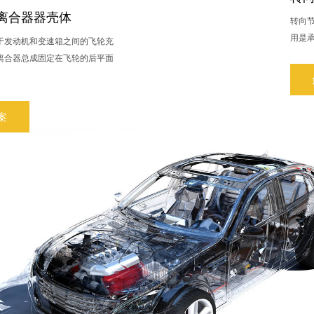
离合器器壳体
转向
用是承
于发动机和变速箱之间的飞轮充
离合器总成固定在飞轮的后平面
案