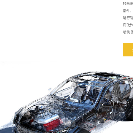
转向
部件
进行
而使
动装