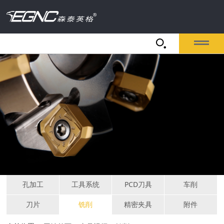
孔加工
工具系统
PCD刀具
车削
刀片
铣削
精密夹具
附件