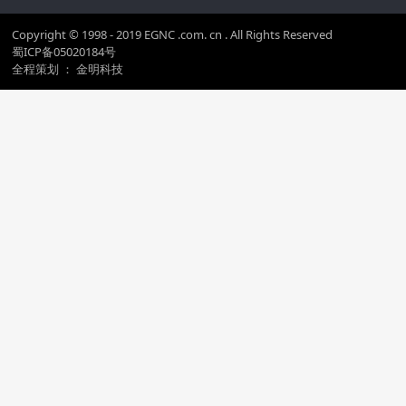
Copyright © 1998 - 2019 EGNC .com. cn . All Rights Reserved
蜀ICP备05020184号
全程策划 ： 金明科技